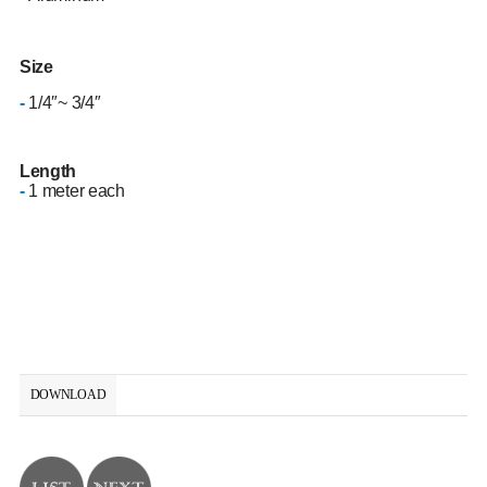
Size
-
1/4″~ 3/4″
Length
-
1 meter each
DOWNLOAD